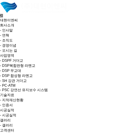
대현이엔씨
회사소개
- 인사말
- 연혁
- 조직도
- 경영이념
- 오시는 길
사업영역
- DSPF 거더교
- DSP복합판형 라멘교
- DSP 무교대
- DSP 합성형 라멘교
- SH 강관 거더교
- PC-ATM
- PSC 강연선 유지보수 시스템
기술자료
- 지적재산현황
- 인증서
시공실적
- 시공실적
갤러리
- 갤러리
고객센터