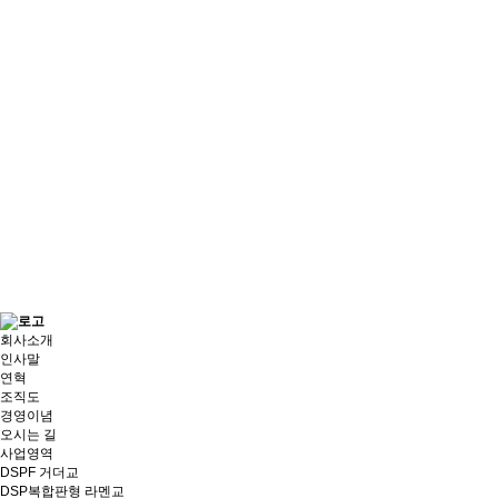
회사소개
인사말
연혁
조직도
경영이념
오시는 길
사업영역
DSPF 거더교
DSP복합판형 라멘교