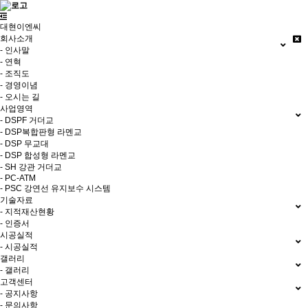
대현이엔씨
회사소개
- 인사말
- 연혁
- 조직도
- 경영이념
- 오시는 길
사업영역
- DSPF 거더교
- DSP복합판형 라멘교
- DSP 무교대
- DSP 합성형 라멘교
- SH 강관 거더교
- PC-ATM
- PSC 강연선 유지보수 시스템
기술자료
- 지적재산현황
- 인증서
시공실적
- 시공실적
갤러리
- 갤러리
고객센터
- 공지사항
- 문의사항