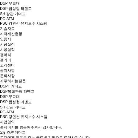
DSP 무교대
DSP 합성형 라멘교
SH 강관 거더교
PC-ATM
PSC 강연선 유지보수 시스템
기술자료
지적재산현황
인증서
시공실적
시공실적
갤러리
갤러리
고객센터
공지사항
문의사항
자주하시는질문
DSPF 거더교
DSP복합판형 라멘교
DSP 무교대
DSP 합성형 라멘교
SH 강관 거더교
PC-ATM
PSC 강연선 유지보수 시스템
사업영역
홈페이지를 방문해주셔서 감사합니다.
SH 강관
거더교
고객에게 믿음을 주는 글로벌 기업으로 도약하겠습니다.